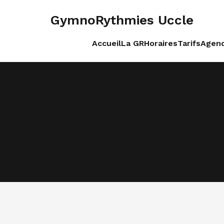
GymnoRythmies Uccle
Accueil
La GR
Horaires
Tarifs
Agend