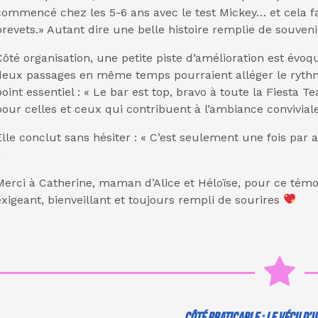
commencé chez les 5-6 ans avec le test Mickey… et cela fa
brevets.» Autant dire une belle histoire remplie de souveni
Côté organisation, une petite piste d’amélioration est évoq
deux passages en même temps pourraient alléger le rythme.
point essentiel : « Le bar est top, bravo à toute la Fiesta
pour celles et ceux qui contribuent à l’ambiance conviviale
Elle conclut sans hésiter : « C’est seulement une fois pa
»
Merci à Catherine, maman d’Alice et Héloïse, pour ce témoi
exigeant, bienveillant et toujours rempli de sourires
Côté praticable : le vécu d’