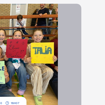
.
20
18H07