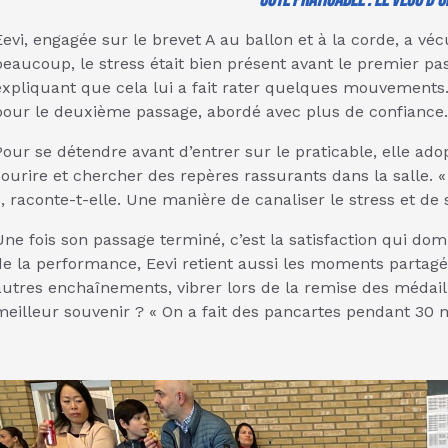
Eevi, engagée sur le brevet A au ballon et à la corde, a 
beaucoup, le stress était bien présent avant le premier passa
expliquant que cela lui a fait rater quelques mouvements
pour le deuxième passage, abordé avec plus de confiance.
Pour se détendre avant d’entrer sur le praticable, elle ado
sourire et chercher des repères rassurants dans la salle. «
», raconte-t-elle. Une manière de canaliser le stress et de
Une fois son passage terminé, c’est la satisfaction qui domi
de la performance, Eevi retient aussi les moments partagés
autres enchaînements, vibrer lors de la remise des médaill
meilleur souvenir ? « On a fait des pancartes pendant 30 mi