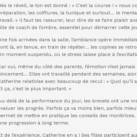
ès le réveil, le ton est donné : « C’est la course ! » nous 
préparation, les coiffures, la tunique et surtout… le menta
ravail. « Il faut les rassurer, leur dire de se faire plaisir 
rôle de coach de l’ombre, essentiel pour démarrer cette j
Une fois arrivées dans la salle, l’ambiance opère immédiate
sont là, en tenue, en train de répéter… les copines se retr
Un moment suspendu, où le stress laisse place à l’excitatio
Car oui, même du côté des parents, l’émotion n’est jamais bi
pincement… Elles ont travaillé pendant des semaines, alors
Catherine relativise avec beaucoup de recul : « Quoi qu’il a
t ça, c’est le plus important. »
Au-delà de la performance du jour, les brevets ont une vra
évaluer les progrès. Parfois ça va moins bien, parfois mie
permet de mettre en pratique les conseils des monitrices. 
une progression à long terme.
Et de l’expérience, Catherine en a ! Ses filles participent a