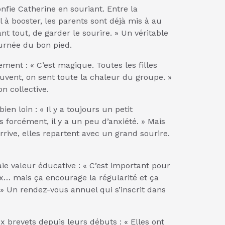
confie Catherine en souriant. Entre la
l à booster, les parents sont déjà mis à au
avant tout, de garder le sourire. » Un véritable
ournée du bon pied.
ment : « C’est magique. Toutes les filles
ouvent, on sent toute la chaleur du groupe. »
n collective.
en loin : « Il y a toujours un petit
 forcément, il y a un peu d’anxiété. » Mais
rrive, elles repartent avec un grand sourire.
ie valeur éducative : « C’est important pour
ux… mais ça encourage la régularité et ça
» Un rendez-vous annuel qui s’inscrit dans
ux brevets depuis leurs débuts : « Elles ont