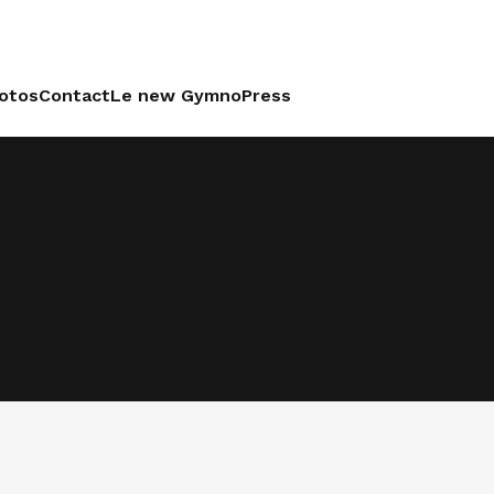
otos
Contact
Le new GymnoPress