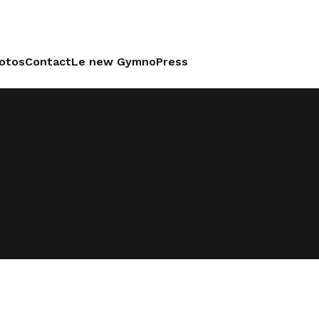
otos
Contact
Le new GymnoPress