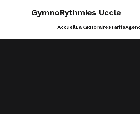
GymnoRythmies Uccle
Accueil
La GR
Horaires
Tarifs
Agend